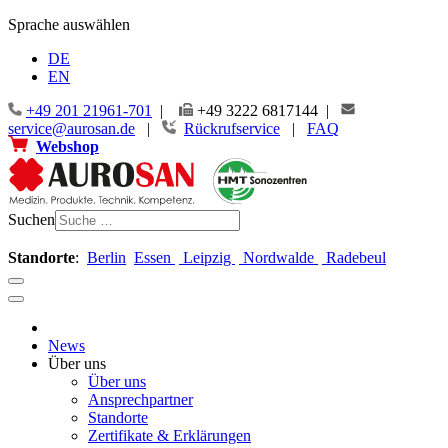
Sprache auswählen
DE
EN
+49 201 21961-701
|
+49 3222 6817144 |
service@aurosan.de
|
Rückrufservice
|
FAQ
Webshop
Suchen
Standorte
:
Berlin
Essen
Leipzig
Nordwalde
Radebeul
News
Über uns
Über uns
Ansprechpartner
Standorte
Zertifikate & Erklärungen