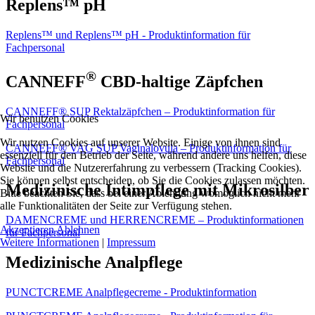
Replens™ pH
Replens™ und Replens™ pH - Produktinformation für
Fachpersonal
®
CANNEFF
CBD-haltige Zäpfchen
CANNEFF® SUP Rektalzäpfchen – Produktinformation für
Wir benutzen Cookies
Fachpersonal
Wir nutzen Cookies auf unserer Website. Einige von ihnen sind
CANNEFF® VAG SUP Vaginalovula – Produktinformation für
essenziell für den Betrieb der Seite, während andere uns helfen, diese
Fachpersonal
Website und die Nutzererfahrung zu verbessern (Tracking Cookies).
Sie können selbst entscheiden, ob Sie die Cookies zulassen möchten.
Medizinische Intimpflege mit Mikrosilber
Bitte beachten Sie, dass bei einer Ablehnung womöglich nicht mehr
alle Funktionalitäten der Seite zur Verfügung stehen.
DAMENCREME und HERRENCREME – Produktinformationen
Akzeptieren
Ablehnen
für Fachpersonal
Weitere Informationen
|
Impressum
Medizinische Analpflege
PUNCTCREME Analpflegecreme - Produktinformation