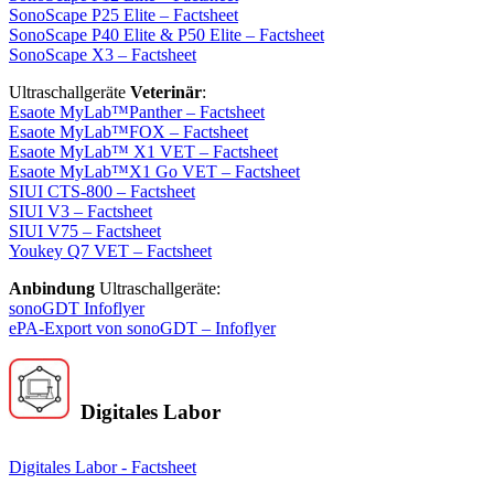
SonoScape P25 Elite – Factsheet
SonoScape P40 Elite & P50 Elite – Factsheet
SonoScape X3 – Factsheet
Ultraschallgeräte
Veterinär
:
Esaote MyLab™Panther – Factsheet
Esaote MyLab™FOX – Factsheet
Esaote MyLab™ X1 VET – Factsheet
Esaote MyLab™X1 Go VET – Factsheet
SIUI CTS-800 – Factsheet
SIUI V3 – Factsheet
SIUI V75 – Factsheet
Youkey Q7 VET – Factsheet
Anbindung
Ultraschallgeräte:
sonoGDT Infoflyer
ePA-Export von sonoGDT – Infoflyer
Digitales Labor
Digitales Labor - Factsheet