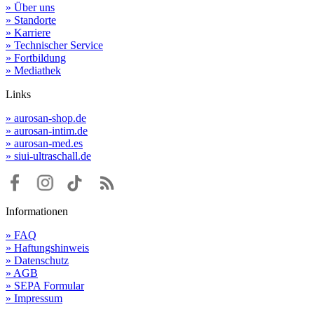
» Über uns
» Standorte
» Karriere
» Technischer Service
» Fortbildung
» Mediathek
Links
» aurosan-shop.de
» aurosan-intim.de
» aurosan-med.es
» siui-ultraschall.de
Informationen
» FAQ
» Haftungshinweis
» Datenschutz
» AGB
» SEPA Formular
» Impressum