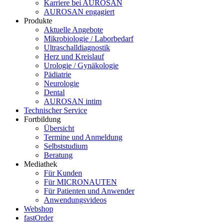
Karriere bei AUROSAN
AUROSAN engagiert
Produkte
Aktuelle Angebote
Mikrobiologie / Laborbedarf
Ultraschalldiagnostik
Herz und Kreislauf
Urologie / Gynäkologie
Pädiatrie
Neurologie
Dental
AUROSAN intim
Technischer Service
Fortbildung
Übersicht
Termine und Anmeldung
Selbststudium
Beratung
Mediathek
Für Kunden
Für MICRONAUTEN
Für Patienten und Anwender
Anwendungsvideos
Webshop
fastOrder