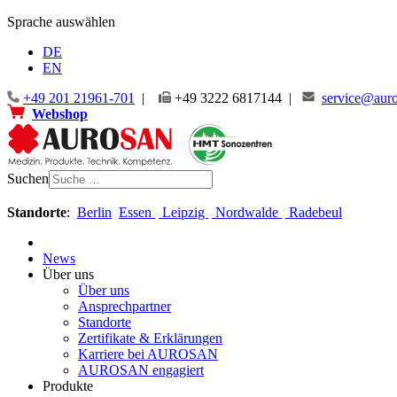
Sprache auswählen
DE
EN
+49 201 21961-701
|
+49 3222 6817144 |
service@auro
Webshop
Suchen
Standorte
:
Berlin
Essen
Leipzig
Nordwalde
Radebeul
News
Über uns
Über uns
Ansprechpartner
Standorte
Zertifikate & Erklärungen
Karriere bei AUROSAN
AUROSAN engagiert
Produkte