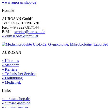
www.aurosan-shop.de
Kontakt
AUROSAN GmbH
Tel.: +49 201 21961-701
Fax: +49 3222 6817144
E-Mail:
service@aurosan.de
» Zum Kontaktformular
AUROSAN
» Über uns
» Standorte
» Karriere
» Technischer Service
» Fortbildung
» Mediathek
Links
» aurosan-shop.de
» aurosan-intim.de
» aurosan-med.es