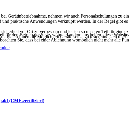
ei Gerätinbetriebnahme, nehmen wir auch Personalschulungen zu eine
d und praktische Anwendungen verknüpft werden. In der Regel gibt es h
herheit vor Ort zu verbessern und leisten so unseren Teil für eine ex
ell für den Betrieb der Seite, während andere uns helfen, diese Websit
tik bieten Ihnen die Möglichkeit Geräte selbst zu testen und sich übe
 beachten Sie, dass bei einer Ablehnung womöglich nicht mehr alle Funk
rmine
akt (CME-zertifiziert)