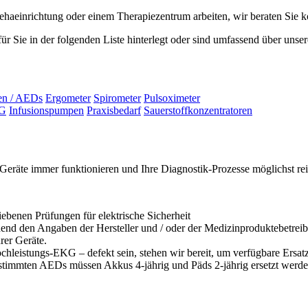
 Rehaeinrichtung oder einem Therapiezentrum arbeiten, wir beraten Sie
r Sie in der folgenden Liste hinterlegt oder sind umfassend über unse
ren / AEDs
Ergometer
Spirometer
Pulsoximeter
TG
Infusionspumpen
Praxisbedarf
Sauerstoffkonzentratoren
re Geräte immer funktionieren und Ihre Diagnostik-Prozesse möglichst re
ebenen Prüfungen für elektrische Sicherheit
end den Angaben der Hersteller und / oder der Medizinproduktebetrei
rer Geräte.
ochleistungs-EKG – defekt sein, stehen wir bereit, um verfügbare Ersa
estimmten AEDs müssen Akkus 4-jährig und Päds 2-jährig ersetzt werden