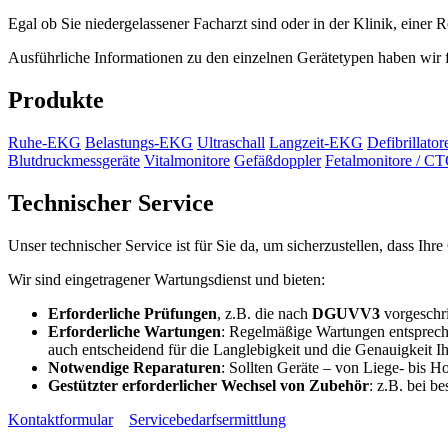
Egal ob Sie niedergelassener Facharzt sind oder in der Klinik, einer
Ausführliche Informationen zu den einzelnen Gerätetypen haben wir fü
Produkte
Ruhe-EKG
Belastungs-EKG
Ultraschall
Langzeit-EKG
Defibrillato
Blutdruckmessgeräte
Vitalmonitore
Gefäßdoppler
Fetalmonitore / C
Technischer Service
Unser technischer Service ist für Sie da, um sicherzustellen, dass Ih
Wir sind eingetragener Wartungsdienst und bieten:
Erforderliche Prüfungen
, z.B. die nach
DGUVV3
vorgeschri
Erforderliche Wartungen
: Regelmäßige Wartungen entsprech
auch entscheidend für die Langlebigkeit und die Genauigkeit Ih
Notwendige Reparaturen
: Sollten Geräte – von Liege- bis H
Gestützter erforderlicher Wechsel von Zubehör
: z.B. bei b
Kontaktformular
Servicebedarfsermittlung