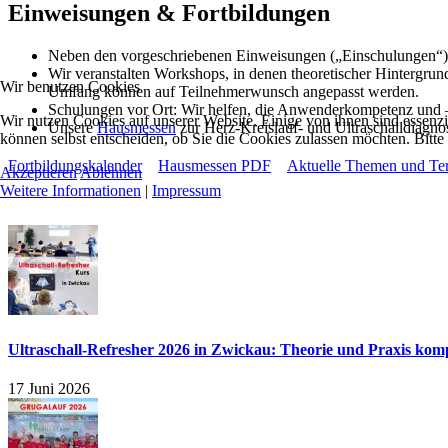
Einweisungen & Fortbildungen
Neben den vorgeschriebenen Einweisungen („Einschulungen“) b
Wir veranstalten Workshops, in denen theoretischer Hintergrun
Wir benutzen Cookies
Umfang können auf Teilnehmerwunsch angepasst werden.
Schulungen vor Ort: Wir helfen, die Anwenderkompetenz und –sic
Wir nutzen Cookies auf unserer Website. Einige von ihnen sind essenzi
Unsere
Hausmessen
zur Herz-Kreislauf- und Ultraschalldiagnos
können selbst entscheiden, ob Sie die Cookies zulassen möchten. Bitte
Fortbildungskalender
Hausmessen PDF
Aktuelle Themen und Te
Akzeptieren
Ablehnen
Weitere Informationen
|
Impressum
Ultraschall-Refresher 2026 in Zwickau: Theorie und Praxis komp
17 Juni 2026