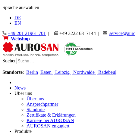
Sprache auswählen
DE
EN
+49 201 21961-701
|
+49 3222 6817144 |
service@auro
Webshop
Suchen
Standorte
:
Berlin
Essen
Leipzig
Nordwalde
Radebeul
News
Über uns
Über uns
Ansprechpartner
Standorte
Zertifikate & Erklärungen
Karriere bei AUROSAN
AUROSAN engagiert
Produkte