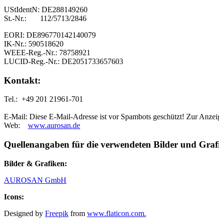
UStIdentN: DE288149260
St.-Nr.: 112/5713/2846
EORI: DE896770142140079
IK-Nr.: 590518620
WEEE-Reg.-Nr.: 78758921
LUCID-Reg.-Nr.: DE2051733657603
Kontakt:
Tel.: +49 201 21961-701
E-Mail:
Diese E-Mail-Adresse ist vor Spambots geschützt! Zur Anzeig
Web:
www.aurosan.de
Quellenangaben für die verwendeten Bilder und Graf
Bilder & Grafiken:
AUROSAN GmbH
Icons:
Designed by
Freepik
from
www.flaticon.com.