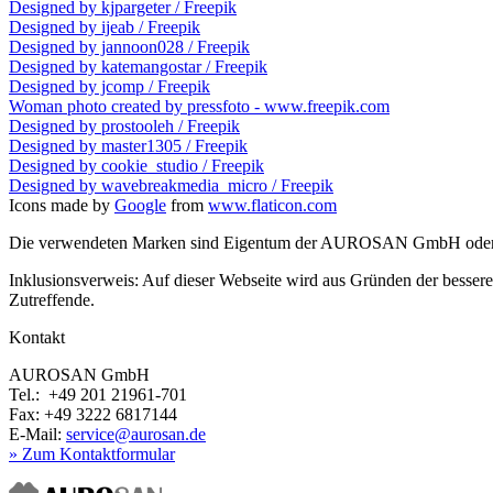
Designed by kjpargeter / Freepik
Designed by ijeab / Freepik
Designed by jannoon028 / Freepik
Designed by katemangostar / Freepik
Designed by jcomp / Freepik
Woman photo created by pressfoto - www.freepik.com
Designed by prostooleh / Freepik
Designed by master1305 / Freepik
Designed by cookie_studio / Freepik
Designed by wavebreakmedia_micro / Freepik
Icons made by
Google
from
www.flaticon.com
Die verwendeten Marken sind Eigentum der AUROSAN GmbH oder der
Inklusionsverweis: Auf dieser Webseite wird aus Gründen der bessere
Zutreffende.
Kontakt
AUROSAN GmbH
Tel.: +49 201 21961-701
Fax: +49 3222 6817144
E-Mail:
service@aurosan.de
» Zum Kontaktformular