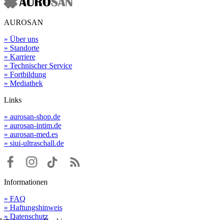
AUROSAN
» Über uns
» Standorte
» Karriere
» Technischer Service
» Fortbildung
» Mediathek
Links
» aurosan-shop.de
» aurosan-intim.de
» aurosan-med.es
» siui-ultraschall.de
Informationen
» FAQ
» Haftungshinweis
» Datenschutz