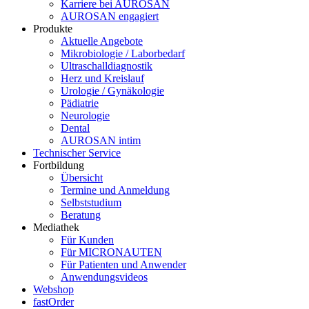
Karriere bei AUROSAN
AUROSAN engagiert
Produkte
Aktuelle Angebote
Mikrobiologie / Laborbedarf
Ultraschalldiagnostik
Herz und Kreislauf
Urologie / Gynäkologie
Pädiatrie
Neurologie
Dental
AUROSAN intim
Technischer Service
Fortbildung
Übersicht
Termine und Anmeldung
Selbststudium
Beratung
Mediathek
Für Kunden
Für MICRONAUTEN
Für Patienten und Anwender
Anwendungsvideos
Webshop
fastOrder