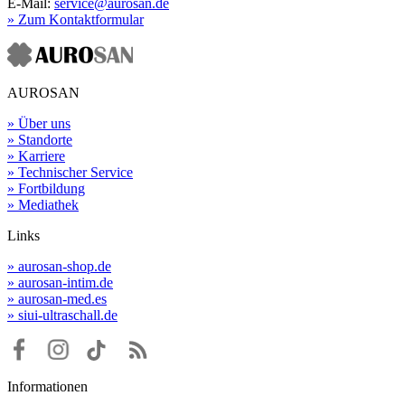
E-Mail:
service@aurosan.de
» Zum Kontaktformular
AUROSAN
» Über uns
» Standorte
» Karriere
» Technischer Service
» Fortbildung
» Mediathek
Links
» aurosan-shop.de
» aurosan-intim.de
» aurosan-med.es
» siui-ultraschall.de
Informationen