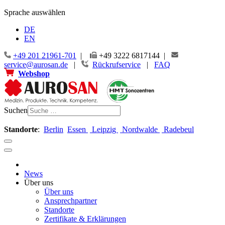
Sprache auswählen
DE
EN
+49 201 21961-701
|
+49 3222 6817144 |
service@aurosan.de
|
Rückrufservice
|
FAQ
Webshop
Suchen
Standorte
:
Berlin
Essen
Leipzig
Nordwalde
Radebeul
News
Über uns
Über uns
Ansprechpartner
Standorte
Zertifikate & Erklärungen