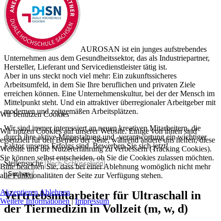
AUROSAN ist ein junges aufstrebendes
Unternehmen aus dem Gesundheitssektor, das als Industriepartner,
Hersteller, Lieferant und Servicedienstleister tätig ist.
Aber in uns steckt noch viel mehr: Ein zukunftssicheres
Arbeitsumfeld, in dem Sie Ihre beruflichen und privaten Ziele
erreichen können. Eine Unternehmenskultur, bei der der Mensch im
Mittelpunkt steht. Und ein attraktiver überregionaler Arbeitgeber mit
modernen und zeitgemäßen Arbeitsplätzen.
Wir benutzen Cookies
Wir sind immer interessiert an neuen kreativen Mitarbeitern, die
Wir nutzen Cookies auf unserer Website. Einige von ihnen sind
durch ihre aktive Mitgestaltung und -verantwortung ein wichtiger
essenziell für den Betrieb der Seite, während andere uns helfen, diese
Faktor unseres Erfolgs sind. Bewerben Sie sich jetzt!
Website und die Nutzererfahrung zu verbessern (Tracking Cookies).
Sie können selbst entscheiden, ob Sie die Cookies zulassen möchten.
Stellensuche
Bitte beachten Sie, dass bei einer Ablehnung womöglich nicht mehr
Suchen
alle Funktionalitäten der Seite zur Verfügung stehen.
Akzeptieren
Ablehnen
Vertriebsmitarbeiter für Ultraschall in
Weitere Informationen
|
Impressum
der Tiermedizin in Vollzeit (m, w, d)