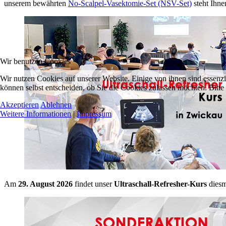
unserem bewährten
No-Scalpel-Vasektomie-Set (NSV-Set)
steht Ihne
Wir benutzen Cookies
Wir nutzen Cookies auf unserer Website. Einige von ihnen sind essenzi
können selbst entscheiden, ob Sie die Cookies zulassen möchten. Bitte
Akzeptieren
Ablehnen
Weitere Informationen
|
Impressum
Am
29. August 2026
findet unser
Ultraschall-Refresher-Kurs
diesm