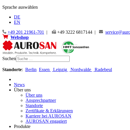
Sprache auswählen
DE
EN
+49 201 21961-701
|
+49 3222 6817144 |
service@auro
Webshop
Suchen
Standorte
:
Berlin
Essen
Leipzig
Nordwalde
Radebeul
News
Über uns
Über uns
Ansprechpartner
Standorte
Zertifikate & Erklärungen
Karriere bei AUROSAN
AUROSAN engagiert
Produkte