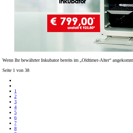
Wenn Ihr bewährter Inkubator bereits im „Oldtimer-Alter“ angekommen 
Seite 1 von 38
1
2
3
4
5
6
7
8