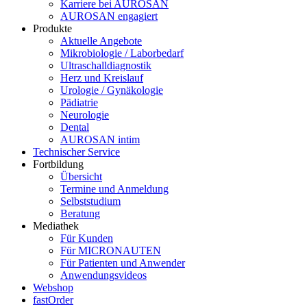
Karriere bei AUROSAN
AUROSAN engagiert
Produkte
Aktuelle Angebote
Mikrobiologie / Laborbedarf
Ultraschalldiagnostik
Herz und Kreislauf
Urologie / Gynäkologie
Pädiatrie
Neurologie
Dental
AUROSAN intim
Technischer Service
Fortbildung
Übersicht
Termine und Anmeldung
Selbststudium
Beratung
Mediathek
Für Kunden
Für MICRONAUTEN
Für Patienten und Anwender
Anwendungsvideos
Webshop
fastOrder