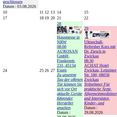
geschlossen
Datum :
03.08.2026
10
11
12
13
14
15
17
18
19
20
21
22
28
29
Hausmesse in
NRW
Ultraschall-
08:00
Refresher Kurs mit
AUROSAN
Dr. Ziesch in
GmbH,
Zwickau
Frankenstr.
08:30
231, 45134
ACHAT Hotel
Essen
Zwickau, Leipziger
24
25
26
27
Zu unserem
Str. 180, 08058
Tag der offenen
Zwickau
Tür können Sie
Teilnehmer Für
sich vor Ort
praktische Ärzte,
aktuelle Geräte
Allgemeinmediziner
führender
und Internisten,
Hersteller
Kinder- und
ansehen
Datum :
Datum :
29.08.2026