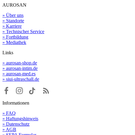
AUROSAN
» Über uns
» Standorte
» Karriere
» Technischer Service
» Fortbildung
» Mediathek
Links
» aurosan-shop.de
» aurosan-intim.de
» aurosan-med.es
» siui-ultraschall.de
Informationen
» FAQ
» Haftungshinweis
» Datenschutz
» AGB
» SEPA Formular