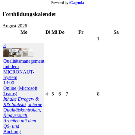
Powered by
iCagenda
Fortbildungskalender
August 2026
Mo
Di
Mi
Do
Fr
Sa
1
3
Qualitätsmanagement
mit dem
MICRONAUT-
System
13:00
Online (Microsoft
Teams)
4
5
6
7
8
Inhalte Erreger- &
RIS-Statistik, interne
Qualitätskontrollen,
Ringversuch,
Arbeiten mit dem
QS- und
Buchung