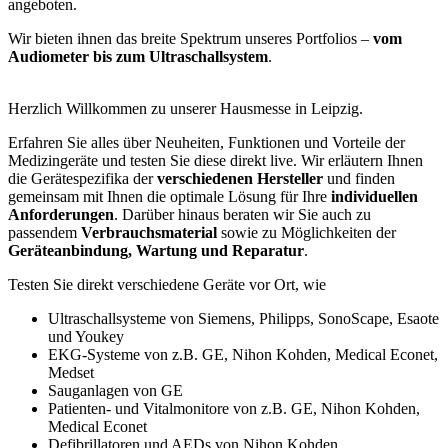
angeboten.
Wir bieten ihnen das breite Spektrum unseres Portfolios –
vom
Audiometer bis zum Ultraschallsystem
.
Herzlich Willkommen zu unserer Hausmesse in Leipzig.
Erfahren Sie alles über Neuheiten, Funktionen und Vorteile der
Medizingeräte und testen Sie diese direkt live. Wir erläutern Ihnen
die Gerätespezifika der
verschiedenen Hersteller
und finden
gemeinsam mit Ihnen die optimale Lösung für Ihre
individuellen
Anforderungen
. Darüber hinaus beraten wir Sie auch zu
passendem
Verbrauchsmaterial
sowie zu Möglichkeiten der
Geräteanbindung, Wartung und Reparatur
.
Testen Sie direkt verschiedene Geräte vor Ort, wie
Ultraschallsysteme von Siemens, Philipps, SonoScape, Esaote
und Youkey
EKG-Systeme von z.B. GE, Nihon Kohden, Medical Econet,
Medset
Sauganlagen von GE
Patienten- und Vitalmonitore von z.B. GE, Nihon Kohden,
Medical Econet
Defibrillatoren und AEDs von Nihon Kohden