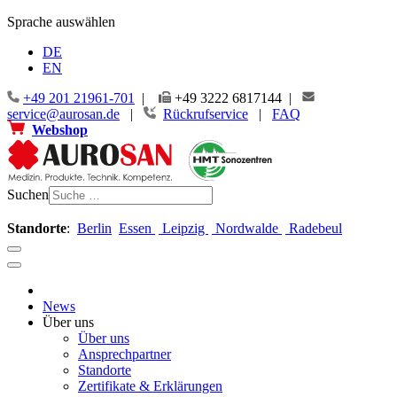
Jahr
Monat
Jahr
Monat
Sprache auswählen
DE
EN
+49 201 21961-701
|
+49 3222 6817144 |
service@aurosan.de
|
Rückrufservice
|
FAQ
Webshop
Suchen
Standorte
:
Berlin
Essen
Leipzig
Nordwalde
Radebeul
News
Über uns
Über uns
Ansprechpartner
Standorte
Zertifikate & Erklärungen