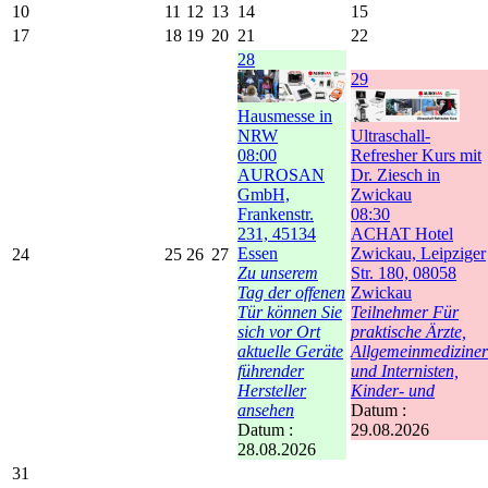
10
11
12
13
14
15
17
18
19
20
21
22
28
29
Hausmesse in
NRW
Ultraschall-
08:00
Refresher Kurs mit
AUROSAN
Dr. Ziesch in
GmbH,
Zwickau
Frankenstr.
08:30
231, 45134
ACHAT Hotel
Essen
Zwickau, Leipziger
24
25
26
27
Zu unserem
Str. 180, 08058
Tag der offenen
Zwickau
Tür können Sie
Teilnehmer Für
sich vor Ort
praktische Ärzte,
aktuelle Geräte
Allgemeinmediziner
führender
und Internisten,
Hersteller
Kinder- und
ansehen
Datum :
Datum :
29.08.2026
28.08.2026
31