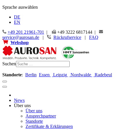
Jahr
Monat
Jahr
Monat
Sprache auswählen
DE
EN
+49 201 21961-701
|
+49 3222 6817144 |
service@aurosan.de
|
Rückrufservice
|
FAQ
Webshop
Suchen
Standorte
:
Berlin
Essen
Leipzig
Nordwalde
Radebeul
News
Über uns
Über uns
Ansprechpartner
Standorte
Zertifikate & Erklärungen