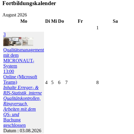
Fortbildungskalender
August 2026
Mo
Di
Mi
Do
Fr
Sa
1
3
Qualitätsmanagement
mit dem
MICRONAUT-
System
13:00
Online (Microsoft
Teams)
4
5
6
7
8
Inhalte Erreger- &
RIS-Statistik, interne
Qualitätskontrollen,
Ringversuch,
Arbeiten mit dem
QS- und
Buchung
geschlossen
Datum :
03.08.2026