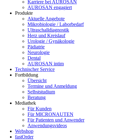
Karriere bei AUROSAN
AUROSAN engagiert
Produkte
Aktuelle Angebote
Mikrobiologie / Laborbedarf
Ultraschalldiagnostik
Herz und Kreislauf
Urologie / Gynäkologie
Pädiatrie
Neurologie
Dental
AUROSAN intim
Technischer Service
Fortbildung
Übersicht
Termine und Anmeldung
Selbststudium
Beratung
Mediathek
Für Kunden
Für MICRONAUTEN
Für Patienten und Anwender
Anwendungsvideos
Webshop
fastOrder