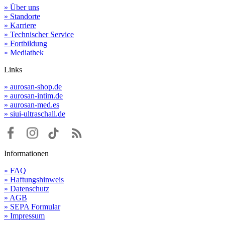
» Über uns
» Standorte
» Karriere
» Technischer Service
» Fortbildung
» Mediathek
Links
» aurosan-shop.de
» aurosan-intim.de
» aurosan-med.es
» siui-ultraschall.de
Informationen
» FAQ
» Haftungshinweis
» Datenschutz
» AGB
» SEPA Formular
» Impressum