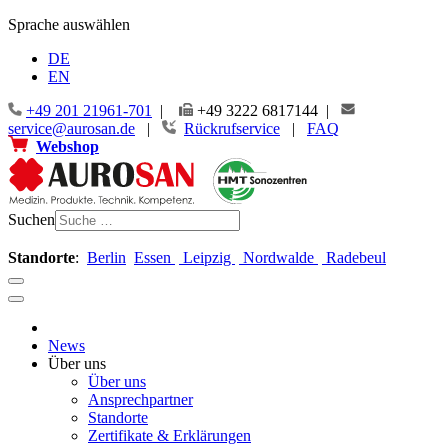
Jahr
Monat
Jahr
Monat
Sprache auswählen
DE
EN
+49 201 21961-701
|
+49 3222 6817144 |
service@aurosan.de
|
Rückrufservice
|
FAQ
Webshop
Suchen
Standorte
:
Berlin
Essen
Leipzig
Nordwalde
Radebeul
News
Über uns
Über uns
Ansprechpartner
Standorte
Zertifikate & Erklärungen