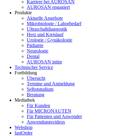
Karriere bei AUROSAN
AUROSAN engagiert
Produkte
Aktuelle Angebote
Mikrobiologie / Laborbedarf
Ultraschalldiagnostik
Herz und Kreislauf
Urologie / Gynäkologie
Pädiatrie
Neurologie
Dental
AUROSAN intim
Technischer Service
Fortbildung
Übersicht
Termine und Anmeldung
Selbststudium
Beratung
Mediathek
Für Kunden
Für MICRONAUTEN
Für Patienten und Anwender
Anwendungsvideos
Webshop
fastOrder