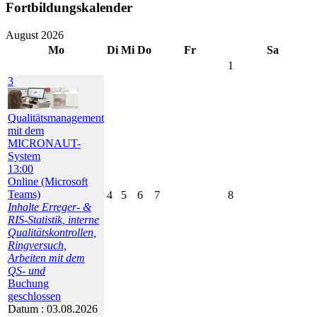
Fortbildungskalender
August 2026
Mo
Di
Mi
Do
Fr
Sa
1
3
Qualitätsmanagement
mit dem
MICRONAUT-
System
13:00
Online (Microsoft
Teams)
4
5
6
7
8
Inhalte Erreger- &
RIS-Statistik, interne
Qualitätskontrollen,
Ringversuch,
Arbeiten mit dem
QS- und
Buchung
geschlossen
Datum :
03.08.2026