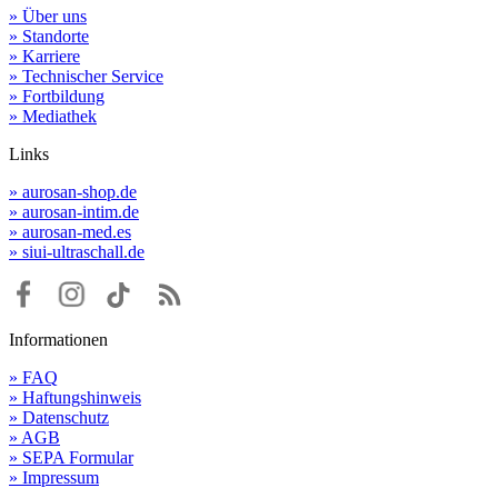
» Über uns
» Standorte
» Karriere
» Technischer Service
» Fortbildung
» Mediathek
Links
» aurosan-shop.de
» aurosan-intim.de
» aurosan-med.es
» siui-ultraschall.de
Informationen
» FAQ
» Haftungshinweis
» Datenschutz
» AGB
» SEPA Formular
» Impressum