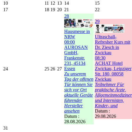
10
11
12
13
14
15
17
18
19
20
21
22
28
29
Hausmesse in
NRW
Ultraschall-
08:00
Refresher Kurs mit
AUROSAN
Dr. Ziesch in
GmbH,
Zwickau
Frankenstr.
08:30
231, 45134
ACHAT Hotel
Essen
Zwickau, Leipziger
24
25
26
27
Zu unserem
Str. 180, 08058
Tag der offenen
Zwickau
Tür können Sie
Teilnehmer Für
sich vor Ort
praktische Ärzte,
aktuelle Geräte
Allgemeinmediziner
führender
und Internisten,
Hersteller
Kinder- und
ansehen
Datum :
Datum :
29.08.2026
28.08.2026
31